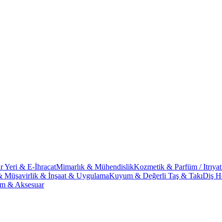
r Yeri & E-İhracat
Mimarlık & Mühendislik
Kozmetik & Parfüm / Itrıyat
& Müşavirlik & İnşaat & Uygulama
Kuyum & Değerli Taş & Takı
Diş He
im & Aksesuar