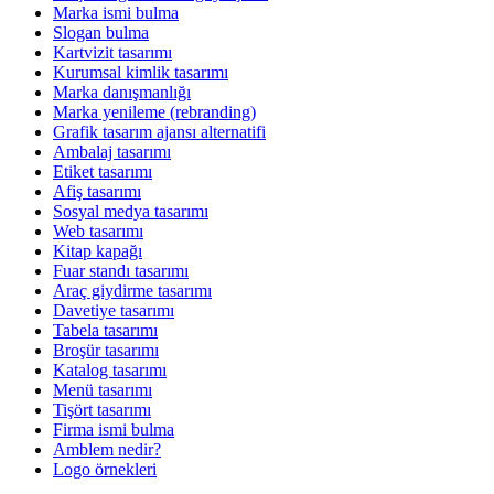
Marka ismi bulma
Slogan bulma
Kartvizit tasarımı
Kurumsal kimlik tasarımı
Marka danışmanlığı
Marka yenileme (rebranding)
Grafik tasarım ajansı alternatifi
Ambalaj tasarımı
Etiket tasarımı
Afiş tasarımı
Sosyal medya tasarımı
Web tasarımı
Kitap kapağı
Fuar standı tasarımı
Araç giydirme tasarımı
Davetiye tasarımı
Tabela tasarımı
Broşür tasarımı
Katalog tasarımı
Menü tasarımı
Tişört tasarımı
Firma ismi bulma
Amblem nedir?
Logo örnekleri