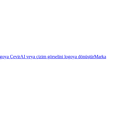
goya Çevir
AI veya çizim görselini logoya dönüştür
Marka