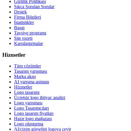
Gizlilik Politikası
Sıkça Sorulan Sorular
Destek
Firma Bilgileri
İstatistikler
Basın
Tavsiye programı
Site rozeti
Karşılaştırmalar
Hizmetler
Tüm çözümler
Tasarım yarışması
Marka akışı
AI yarışma asistanı
Hizmetler
Logo tasarımı
Ücretsiz logo ihtiyaç analizi
Logo yarışması
Logo Tasarımcıları
Logo tasarım fiyatları
Hazır logo mağazası
Logo oluşturma
AI/çizim görselini logoya çevir