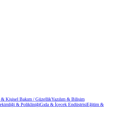
 & Kişisel Bakım / Güzellik
Yazılım & Bilişim
kimliği & Polikliniği
Gıda & İçecek Endüstrisi
Eğitim &