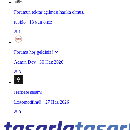
Forumun tekrar açılması harika olmuş.
rapido
·
13 gün önce
1
Foruma hoş geldiniz! 🎉
Admin Dev
·
30 Haz 2026
3
Herkese selam!
Logomotifim®
·
27 Haz 2026
0