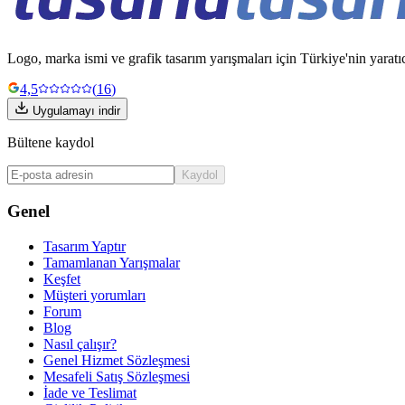
Logo, marka ismi ve grafik tasarım yarışmaları için Türkiye'nin yaratı
4,5
(
16
)
Uygulamayı indir
Bültene kaydol
Kaydol
Genel
Tasarım Yaptır
Tamamlanan Yarışmalar
Keşfet
Müşteri yorumları
Forum
Blog
Nasıl çalışır?
Genel Hizmet Sözleşmesi
Mesafeli Satış Sözleşmesi
İade ve Teslimat