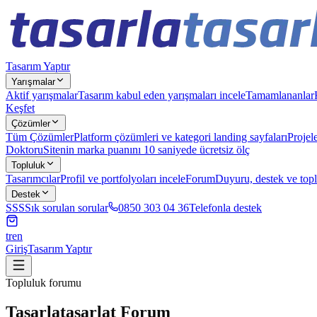
Tasarım Yaptır
Yarışmalar
Aktif yarışmalar
Tasarım kabul eden yarışmaları incele
Tamamlananlar
Keşfet
Çözümler
Tüm Çözümler
Platform çözümleri ve kategori landing sayfaları
Projel
Doktoru
Sitenin marka puanını 10 saniyede ücretsiz ölç
Topluluk
Tasarımcılar
Profil ve portfolyoları incele
Forum
Duyuru, destek ve top
Destek
SSS
Sık sorulan sorular
0850 303 04 36
Telefonla destek
tr
en
Giriş
Tasarım Yaptır
Topluluk forumu
Tasarlatasarlat Forum