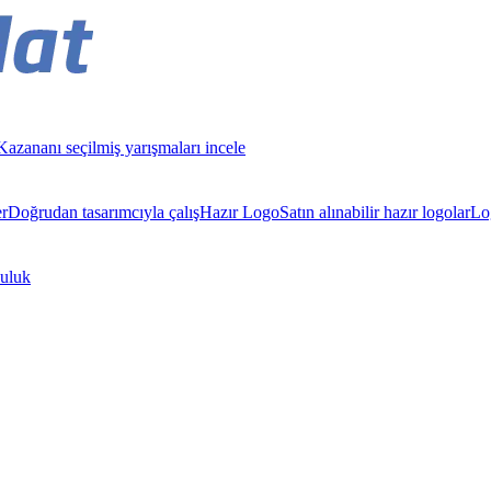
Kazananı seçilmiş yarışmaları incele
er
Doğrudan tasarımcıyla çalış
Hazır Logo
Satın alınabilir hazır logolar
Lo
luluk