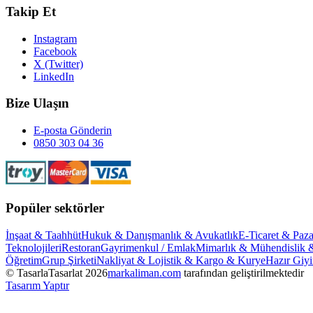
Takip Et
Instagram
Facebook
X (Twitter)
LinkedIn
Bize Ulaşın
E-posta Gönderin
0850 303 04 36
Popüler sektörler
İnşaat & Taahhüt
Hukuk & Danışmanlık & Avukatlık
E-Ticaret & Paza
Teknolojileri
Restoran
Gayrimenkul / Emlak
Mimarlık & Mühendislik 
Öğretim
Grup Şirketi
Nakliyat & Lojistik & Kargo & Kurye
Hazır Giy
© TasarlaTasarlat
2026
markaliman.com
tarafından geliştirilmektedir
Tasarım Yaptır