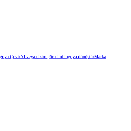
goya Çevir
AI veya çizim görselini logoya dönüştür
Marka