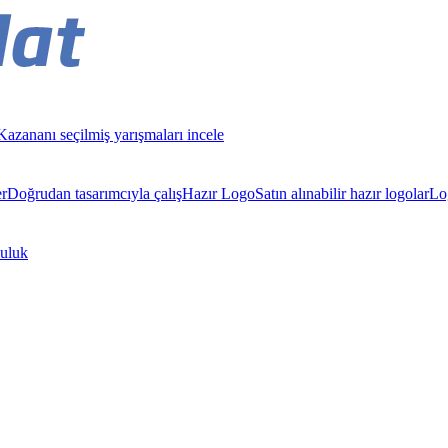
Kazananı seçilmiş yarışmaları incele
er
Doğrudan tasarımcıyla çalış
Hazır Logo
Satın alınabilir hazır logolar
Lo
luluk