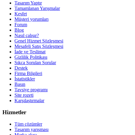
Tasarım Yaptır
Tamamlanan Yarışmalar
Keşfet
Müşteri yorumları
Forum
Blog
Nasıl çalışır?
Genel Hizmet Sözleşmesi
Mesafeli Satış Sözleşmesi
İade ve Teslimat
Gizlilik Politikası
Sıkça Sorulan Sorular
Destek
Firma Bilgileri
İstatistikler
Basın
Tavsiye programı
Site rozeti
Karşılaştırmalar
Hizmetler
Tüm çözümler
Tasarım yarışması
Marka akışı