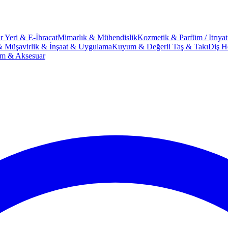
r Yeri & E-İhracat
Mimarlık & Mühendislik
Kozmetik & Parfüm / Itrıyat
& Müşavirlik & İnşaat & Uygulama
Kuyum & Değerli Taş & Takı
Diş He
im & Aksesuar