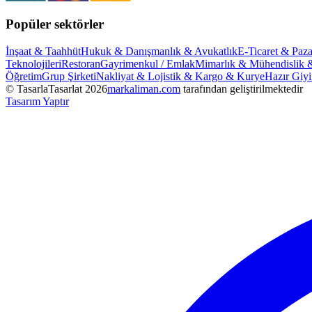
Popüler sektörler
İnşaat & Taahhüt
Hukuk & Danışmanlık & Avukatlık
E-Ticaret & Paza
Teknolojileri
Restoran
Gayrimenkul / Emlak
Mimarlık & Mühendislik 
Öğretim
Grup Şirketi
Nakliyat & Lojistik & Kargo & Kurye
Hazır Giy
© TasarlaTasarlat
2026
markaliman.com
tarafından geliştirilmektedir
Tasarım Yaptır