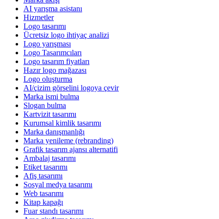
AI yarışma asistanı
Hizmetler
Logo tasarımı
Ücretsiz logo ihtiyaç analizi
Logo yarışması
Logo Tasarımcıları
Logo tasarım fiyatları
Hazır logo mağazası
Logo oluşturma
AI/çizim görselini logoya çevir
Marka ismi bulma
Slogan bulma
Kartvizit tasarımı
Kurumsal kimlik tasarımı
Marka danışmanlığı
Marka yenileme (rebranding)
Grafik tasarım ajansı alternatifi
Ambalaj tasarımı
Etiket tasarımı
Afiş tasarımı
Sosyal medya tasarımı
Web tasarımı
Kitap kapağı
Fuar standı tasarımı