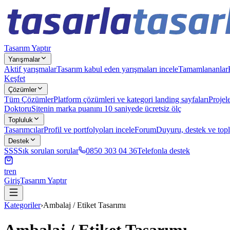
Tasarım Yaptır
Yarışmalar
Aktif yarışmalar
Tasarım kabul eden yarışmaları incele
Tamamlananlar
Keşfet
Çözümler
Tüm Çözümler
Platform çözümleri ve kategori landing sayfaları
Projel
Doktoru
Sitenin marka puanını 10 saniyede ücretsiz ölç
Topluluk
Tasarımcılar
Profil ve portfolyoları incele
Forum
Duyuru, destek ve top
Destek
SSS
Sık sorulan sorular
0850 303 04 36
Telefonla destek
tr
en
Giriş
Tasarım Yaptır
Kategoriler
›
Ambalaj / Etiket Tasarımı