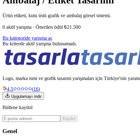
Ambalaj / Etiket Tasarımı
Ürün etiketi, kutu üstü grafik ve ambalaj görsel sistemi.
0
aktif yarışma · Önerilen ödül
₺21.500
Bu kategoride yarışma aç
Bu kriterde aktif yarışma bulunamadı.
Logo, marka ismi ve grafik tasarım yarışmaları için Türkiye'nin yaratı
4,5
(
16
)
Uygulamayı indir
Bültene kaydol
Kaydol
Genel