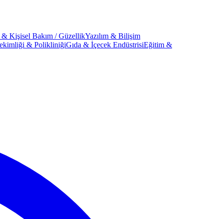
 & Kişisel Bakım / Güzellik
Yazılım & Bilişim
kimliği & Polikliniği
Gıda & İçecek Endüstrisi
Eğitim &