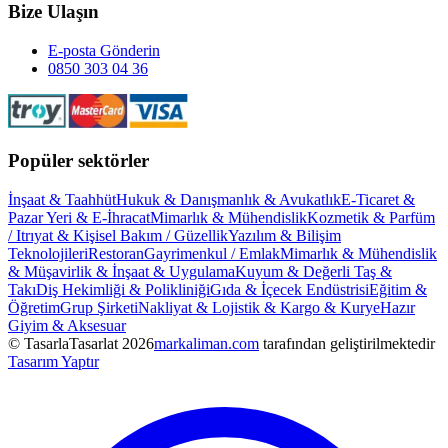
Bize Ulaşın
E-posta Gönderin
0850 303 04 36
Popüler sektörler
İnşaat & Taahhüt
Hukuk & Danışmanlık & Avukatlık
E-Ticaret &
Pazar Yeri & E-İhracat
Mimarlık & Mühendislik
Kozmetik & Parfüm
/ Itrıyat & Kişisel Bakım / Güzellik
Yazılım & Bilişim
Teknolojileri
Restoran
Gayrimenkul / Emlak
Mimarlık & Mühendislik
& Müşavirlik & İnşaat & Uygulama
Kuyum & Değerli Taş &
Takı
Diş Hekimliği & Polikliniği
Gıda & İçecek Endüstrisi
Eğitim &
Öğretim
Grup Şirketi
Nakliyat & Lojistik & Kargo & Kurye
Hazır
Giyim & Aksesuar
© TasarlaTasarlat
2026
markaliman.com
tarafından geliştirilmektedir
Tasarım Yaptır