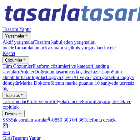
Tasarım Yaptır
Yarışmalar
Aktif yarışmalar
Tasarım kabul eden yarışmaları
incele
Tamamlananlar
Kazananı seçilmiş yarışmaları incele
Keşfet
Çözümler
Tüm Çözümler
Platform çözümleri ve kategori landing
sayfaları
Projeler
Doğrudan tasarımcıyla çalış
Hazır Logo
Satın
alınabilir hazır logolar
Logoya Çevir
AI veya çizim görselini logoya
dönüştür
Marka Doktoru
Sitenin marka puanını 10 saniyede ücretsiz
ölç
Topluluk
Tasarımcılar
Profil ve portfolyoları incele
Forum
Duyuru, destek ve
topluluk
Destek
SSS
Sık sorulan sorular
0850 303 04 36
Telefonla destek
tr
en
Giriş
Tasarım Yaptır