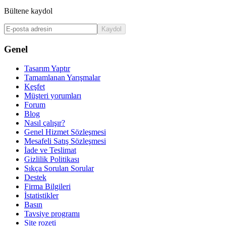
Bültene kaydol
Kaydol
Genel
Tasarım Yaptır
Tamamlanan Yarışmalar
Keşfet
Müşteri yorumları
Forum
Blog
Nasıl çalışır?
Genel Hizmet Sözleşmesi
Mesafeli Satış Sözleşmesi
İade ve Teslimat
Gizlilik Politikası
Sıkça Sorulan Sorular
Destek
Firma Bilgileri
İstatistikler
Basın
Tavsiye programı
Site rozeti