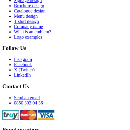
Signage design
Brochure design
Catalogue design
Menu design
T-shirt design
Company name
What is an emblem?
Logo examples
Follow Us
Instagram
Facebook
X (Twitter)
LinkedIn
Contact Us
Send an email
0850 303 04 36
Popular sectors