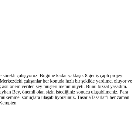
e sürekli çalışıyoruz. Bugüne kadar yaklaşık 8 geniş çaplı projeyi
erkezdeki çalışanlar her konuda hızlı bir şekilde yardımcı oluyor ve
or; asıl önem verilen şey müşteri memnuniyeti. Bunu bizzat yaşadım.
ayhan Bey, önemli olan sizin istediğiniz sonuca ulaşabilmeniz. Para
 ve mükemmel sonuçlara ulaşabiliyorsunuz. TasarlaTasarlat’ı her zaman
1 Kempten