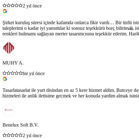
2 yıl önce
Şirket kuruluş süresi içinde kafamda onlarca fikir vardı… Bir türlü i
taleplerimi o kadar iyi yansıttılar ki sonsuz teşekkürü borç bilirim🙏
renkleri bulmamı sağlayan merter tasarımcısına teşekkür ederim. Harika
MUHY A.
bir yıl önce
Tasarlatasarlat ile yurt disindan en az 5 kere hizmet aldim. Butceye da
hizmeleri ile anlik iletisime gecmek ve her konuda yardim almak isiniz
Benelux Soft B.V.
2 yıl önce