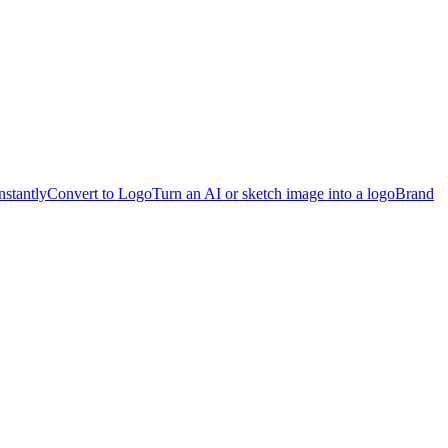
nstantly
Convert to Logo
Turn an AI or sketch image into a logo
Brand