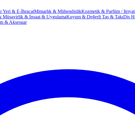
r Yeri & E-İhracat
Mimarlık & Mühendislik
Kozmetik & Parfüm / Itrıyat
& Müşavirlik & İnşaat & Uygulama
Kuyum & Değerli Taş & Takı
Diş He
im & Aksesuar