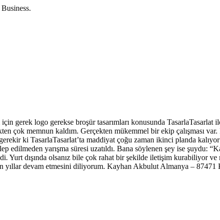
 Business.
için gerek logo gerekse broşür tasarımları konusunda TasarlaTasarlat il
ekten çok memnun kaldım. Gerçekten mükemmel bir ekip çalışması var. M
m gerekir ki TasarlaTasarlat’ta maddiyat çoğu zaman ikinci planda kalıy
lep edilmeden yarışma süresi uzatıldı. Bana söylenen şey ise şuydu: “K
di. Yurt dışında olsanız bile çok rahat bir şekilde iletişim kurabiliyor
 uzun yıllar devam etmesini diliyorum. Kayhan Akbulut Almanya – 8747