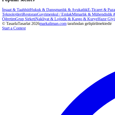
İnşaat & Taahhüt
Hukuk & Danışmanlık & Avukatlık
E-Ticaret & Paza
Teknolojileri
Restoran
Gayrimenkul / Emlak
Mimarlık & Mühendislik 
Öğretim
Grup Şirketi
Nakliyat & Lojistik & Kargo & Kurye
Hazır Giy
© TasarlaTasarlat
2026
markaliman.com
tarafından geliştirilmektedir
Start a Contest