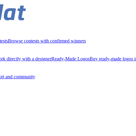
ests
Browse contests with confirmed winners
rk directly with a designer
Ready-Made Logos
Buy ready-made logos i
ort and community