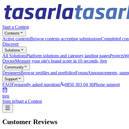
Start a Contest
Contests
Active contests
Browse contests accepting submissions
Completed cont
Discover
Solutions
All Solutions
Platform solutions and category landing pages
Projects
Wo
Doctor
Measure your site's brand score in 10 seconds, free
Community
Designers
Browse profiles and portfolios
Forum
Announcements, supp
Support
FAQ
Frequently asked questions
0850 303 04 36
Phone support
tr
en
Sign in
Start a Contest
Customer Reviews