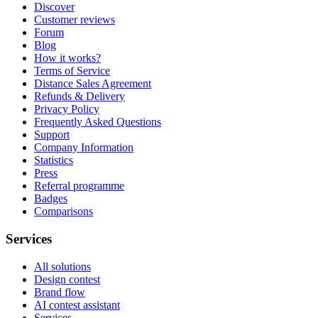
Discover
Customer reviews
Forum
Blog
How it works?
Terms of Service
Distance Sales Agreement
Refunds & Delivery
Privacy Policy
Frequently Asked Questions
Support
Company Information
Statistics
Press
Referral programme
Badges
Comparisons
Services
All solutions
Design contest
Brand flow
AI contest assistant
Services