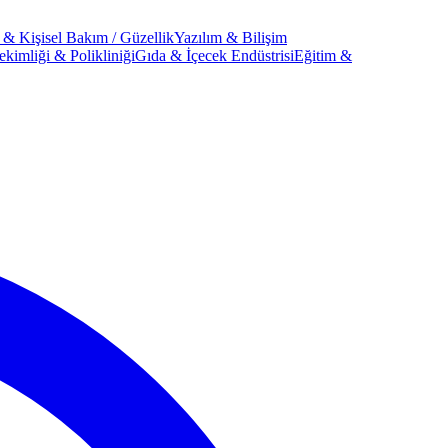
 & Kişisel Bakım / Güzellik
Yazılım & Bilişim
kimliği & Polikliniği
Gıda & İçecek Endüstrisi
Eğitim &