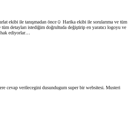
rlat ekibi ile tanışmadan önce☺️ Harika ekibi ile sorularıma ve tüm
tüm detayları istediğim doğrultuda değiştirip en yaratıcı logoyu ve
r hak ediyorlar…
tilere cevap verilecegini dusundugum super bir websitesi. Musteri