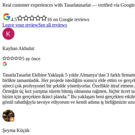
Real customer experiences with Tasarlatasarlat — verified via Google
4.5
16
on Google
reviews
Leave your review
See all reviews
Kayhan Akbulut
5 ay önce
TasarlaTasarlat Ekibine Yaklaşık 5 yıldır Almanya’dan 3 farklı firmam 
birlikte tamamladık. Her projede istediğim sonucu elde ettim ve gerç
süreci çok profesyonel bir şekilde yönetiyorlar. Özellikle itiraf etme
Örneğin üç kez yarışma sürem bitmiş olmasına rağmen, hiçbir ücret ta
bizim için gerçekten ikinci planda.” Bu yaklaşım beni gerçekten etkile
gönül rahatlığıyla tavsiye ediyorum ve kendi adıma iş birliğimizin
Şeyma Küçük