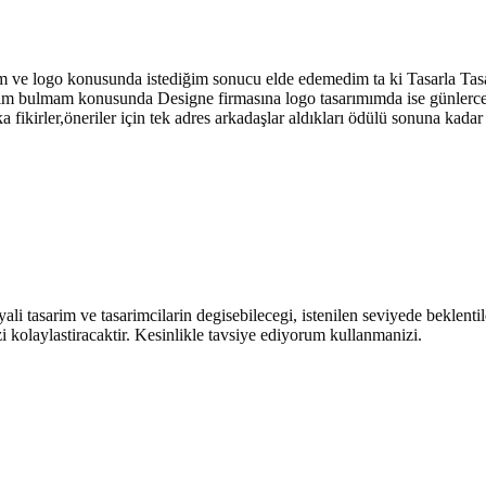
sim ve logo konusunda istediğim sonucu elde edemedim ta ki Tasarla Tasa
 isim bulmam konusunda Designe firmasına logo tasarımımda ise günlerce 
 fikirler,öneriler için tek adres arkadaşlar aldıkları ödülü sonuna kada
yali tasarim ve tasarimcilarin degisebilecegi, istenilen seviyede beklen
i kolaylastiracaktir. Kesinlikle tavsiye ediyorum kullanmanizi.